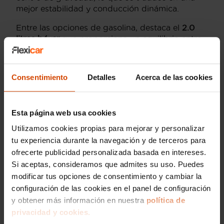
mejor estabilidad y conducción dinámica.
Entre las opciones de gasolina, destaca el
2.0
litros bóxer
que proporciona un equilibrio entre
potencia y eficiencia, mientras que las versiones
con motor
2.5 litros
ofrecen más fuerza para
aquellos que buscan un rendimiento superior.
Consentimiento
Detalles
Acerca de las cookies
Además, los modelos turboalimentados, como el
Subaru WRX
, son perfectos para los entusiastas
que desean una experiencia de conducción más
Esta página web usa cookies
deportiva.
Utilizamos cookies propias para mejorar y personalizar
Para los interesados en la eficiencia y el respeto
tu experiencia durante la navegación y de terceros para
al medio ambiente, Subaru también ofrece
ofrecerte publicidad personalizada basada en intereses.
versiones híbridas con tecnología avanzada, que
Si aceptas, consideramos que admites su uso. Puedes
combinan la potencia de la combustión interna
modificar tus opciones de consentimiento y cambiar la
con motores eléctricos para una mayor eficiencia
configuración de las cookies en el panel de configuración
de combustible.
y obtener más información en nuestra
política de
En Flexicar, proporcionamos a los residentes de
privacidad y cookies.
Vizcaya una completa variedad de