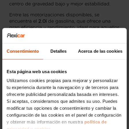
centro de gravedad bajo y mejor estabilidad.
Entre las motorizaciones disponibles, se
encuentra el
2.0i
de gasolina, que ofrece una
gran eficiencia y rendimiento, ideal para aquellos
que buscan un equilibrio entre potencia y
economía. También está el
2.0D
diésel, conocido
por su potente par motor y excelente autonomía,
Consentimiento
Detalles
Acerca de las cookies
perfecto para largos viajes sin preocuparse por
las paradas frecuentes para repostar. Además, el
Forester Hybrid
está disponible para quienes
Esta página web usa cookies
buscan eficiencia energética combinada con
potencia.
Utilizamos cookies propias para mejorar y personalizar
tu experiencia durante la navegación y de terceros para
En Flexicar, encuentras una variedad de
ofrecerte publicidad personalizada basada en intereses.
modelos de
Subaru Forester
de segunda mano,
Si aceptas, consideramos que admites su uso. Puedes
todos revisados minuciosamente, asegurando
que adquieras un vehículo en perfectas
modificar tus opciones de consentimiento y cambiar la
condiciones, acompañado de una
garantía
que
configuración de las cookies en el panel de configuración
brinda tranquilidad en tu compra.
y obtener más información en nuestra
política de
privacidad y cookies.