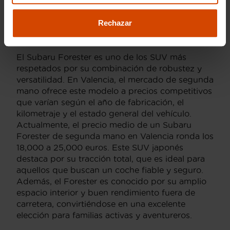
segunda mano en
Rechazar
Valencia
El Subaru Forester es uno de los SUV más
respetados por su combinación de robustez y
versatilidad. En Valencia, el mercado de segunda
mano ofrece este modelo a precios competitivos
que varían según el año de fabricación, el
kilometraje y el estado general del vehículo.
Actualmente, el precio medio de un Subaru
Forester de segunda mano en Valencia ronda los
18,000 a 25,000 euros. Este SUV japonés
destaca por su tracción total, que es ideal para
aquellos que buscan un coche fiable y seguro.
Además, el Forester es conocido por su amplio
espacio interior y buen rendimiento fuera de
carretera, convirtiéndose en una excelente
elección para familias activas y aventureros.