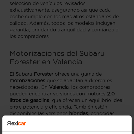
selección de vehículos revisados
exhaustivamente, asegurando así que cada
coche cumple con los más altos estándares de
calidad. Además, todos los modelos incluyen
garantía, brindando tranquilidad y confianza a
los compradores.
Motorizaciones del Subaru
Forester en Valencia
El
Subaru Forester
ofrece una gama de
motorizaciones
que se adaptan a diferentes
necesidades. En
Valencia
, los compradores
pueden encontrar versiones con motores
2.0
litros de gasolina
, que ofrecen un equilibrio ideal
entre potencia y eficiencia. También están
disponibles las versiones
híbridas
, conocidas
como e-Boxer, que combinan un motor de
combustión con un motor eléctrico, reduciendo
las emisiones y el consumo de combustible sin