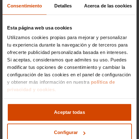
Consentimiento
Detalles
Acerca de las cookies
comprometer el rendimiento.
Las motorizaciones más buscadas incluyen el
Subaru Forester 2.0i AWD
, famoso por su
Esta página web usa cookies
tracción integral permanente que proporciona
Utilizamos cookies propias para mejorar y personalizar
un control óptimo en todo tipo de terrenos,
desde las carreteras urbanas de Valencia hasta
tu experiencia durante la navegación y de terceros para
rutas más aventureras fuera de la ciudad.
ofrecerte publicidad personalizada basada en intereses.
Si aceptas, consideramos que admites su uso. Puedes
Con Flexicar, puedes estar seguro de que cada
modificar tus opciones de consentimiento y cambiar la
Subaru Forester
de segunda mano ha sido
configuración de las cookies en el panel de configuración
inspeccionado cuidadosamente para
y obtener más información en nuestra
política de
proporcionar la máxima calidad y rendimiento.
privacidad y cookies.
No dudes en explorar nuestro catalogo en
Valencia
y encontrar el coche ideal que se ajuste
a tus expectativas.
Aceptar todas
Precio medio de los
Configurar
Subaru Forester de