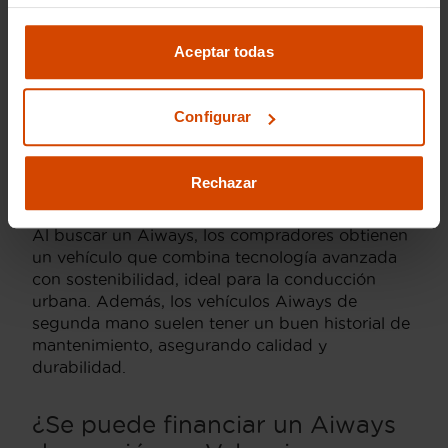
económicas en el mercado de segunda mano. El
precio medio de un Aiways de segunda mano
Aceptar todas
en Valencia ronda los 25,000 a 30,000 euros,
dependiendo del modelo y características
específicas como la autonomía, equipamiento y
Configurar
año de fabricación.
En el mercado de coches de segunda mano en
Rechazar
Valencia, los modelos de Aiways se destacan
por su eficiencia energética y diseño moderno.
Al buscar un Aiways, los compradores obtienen
un vehículo que combina tecnología avanzada
con sostenibilidad, ideal para la conducción
urbana. Además, los vehículos Aiways de
segunda mano suelen tener un buen historial de
mantenimiento, asegurando calidad y
durabilidad.
¿Se puede financiar un Aiways