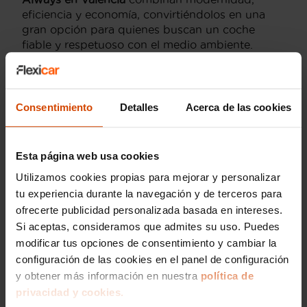
eficiencia y economía, convirtiéndolos en una
gran opción para quienes buscan un coche
fiable y respetuoso con el medio ambiente.
Confía en Flexicar para encontrar el coche que
mejor se adapte a tus necesidades, con la
tranquilidad de saber que estás eligiendo entre
vehículos garantizados y revisados.
Consentimiento
Detalles
Acerca de las cookies
Precio medio de los
Esta página web usa cookies
Aiways de segunda
Utilizamos cookies propias para mejorar y personalizar
mano en Valencia
tu experiencia durante la navegación y de terceros para
ofrecerte publicidad personalizada basada en intereses.
Si aceptas, consideramos que admites su uso. Puedes
Valencia se ha convertido en una ciudad donde
modificar tus opciones de consentimiento y cambiar la
cada vez más personas optan por vehículos
configuración de las cookies en el panel de configuración
eléctricos e innovadores, como los Aiways. La
popularidad de esta marca ha crecido, y los
y obtener más información en nuestra
política de
interesados en hacerse con un coche de estas
privacidad y cookies.
características pueden encontrar opciones