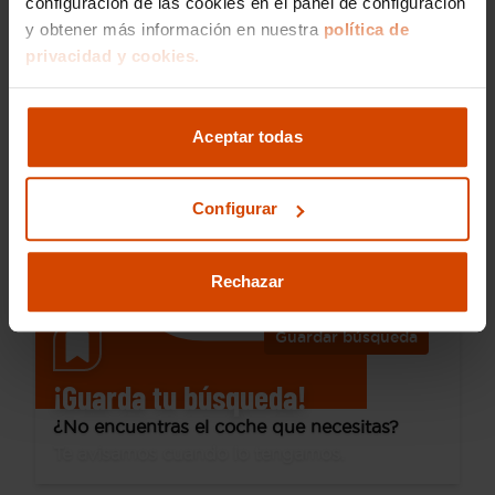
configuración de las cookies en el panel de configuración
y obtener más información en nuestra
política de
25.990 €
privacidad y cookies.
Desde 372 € /mes*
23.990 €
Skoda
Karoq
Aceptar todas
1.5 TSI 110kW (150CV) DSG ACT Sportline
2023
48.336 km
Gasolina
Automática
Configurar
Valencia - Puerto
Rechazar
Guardar búsqueda
¡Guarda tu búsqueda!
¿No encuentras el coche que necesitas?
Te avisamos cuando lo tengamos.