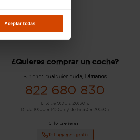
Aceptar todas
¿Quieres comprar un coche?
Si tienes cualquier duda,
llámanos
822 680 830
L-S: de 9:00 a 20:30h.
D: de 10:00 a 14:00h y de 16:30 a 20:30h
Si lo prefieres...
Te llamamos gratis