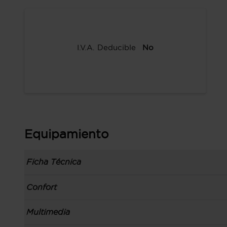
I.V.A. Deducible
No
Equipamiento
Ficha Técnica
Información de la versión: número última lista
Confort
comunicación: 15 ene 2021, fase/generación: 2, 
precios: interna, M1 y 01 ene 2021
Toma/s de 12v en los asientos delanteros
Multimedia
Carrocería tipo berlina con portón de 3 puertas,
Apertura a distancia del maletero con control
código de plataforma: B2, carrocería & puertas