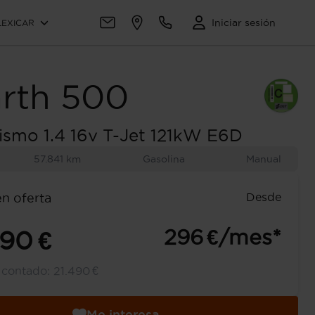
Iniciar sesión
LEXICAR
rth
500
ismo 1.4 16v T-Jet 121kW E6D
57.841 km
Gasolina
Manual
Desde
en oferta
296 €/mes*
990 €
l contado:
21.490 €
Me interesa