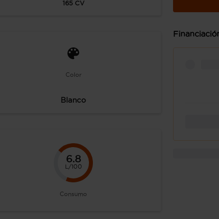
165
CV
Financiació
Color
Blanco
6.8
L/100
Consumo