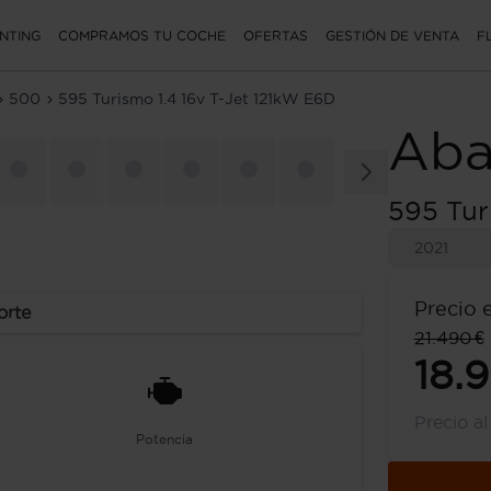
NTING
COMPRAMOS TU COCHE
OFERTAS
GESTIÓN DE VENTA
F
500
595 Turismo 1.4 16v T-Jet 121kW E6D
Aba
595 Tur
2021
Precio 
orte
21.490 €
18.
Precio a
Potencia