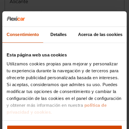
Alicante
secuencial y automático de siete marchas
Seis airbags
con paso a modo manual de tipo manual
Conducción autónoma 1 - asistencia al
Lunes a sábado
:
sequencial con palanca en el suelo ,
conductor
código transmisión: H730
Domingo
:
Control de estabilidad
Email
:
denia@flexicar.es
Control de estabilidad antivuelco
Consentimiento
Detalles
Acerca de las cookies
Doble embrague manual secuencial
Motor de 1,5 litros ( 1.469 cc ) , cuatro
cilindros en línea con cuatro válvulas por
Esta página web usa cookies
cilindro, 71,2 mm de diámetro, 92,2 mm
de carrera, relación de compresión: 12,5 y
Utilizamos cookies propias para mejorar y personalizar
distribución variable ; código del motor:
tu experiencia durante la navegación y de terceros para
46347812 12,5
ofrecerte publicidad personalizada basada en intereses.
Compresor: uno de tipo turbo
Si aceptas, consideramos que admites su uso. Puedes
Norma de emisiones EU6 D y ECO
modificar tus opciones de consentimiento y cambiar la
Start/Stop parada y arranque automático
Recuperación de la energía motor
configuración de las cookies en el panel de configuración
Emisiones WLTP HEV modo ahorro de la
y obtener más información en nuestra
política de
batería, 134,0, 134,0, 136,0 y EU6 D
privacidad y cookies.
Me interesa
Sistema eléctrico 48
Alimentación : gasolina - inyección
directa