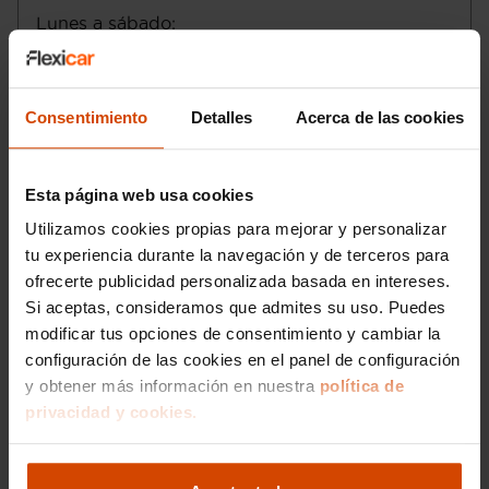
secuencial y automático de siete marchas
Seis airbags
Lunes a sábado
:
con paso a modo manual de tipo manual
Conducción autónoma 1 - asistencia al
Domingo
:
sequencial con palanca en el suelo ,
conductor
código transmisión: H730
Email
:
elche2@flexicar.es
Control de estabilidad
Consentimiento
Detalles
Acerca de las cookies
Control de estabilidad antivuelco
Doble embrague manual secuencial
Motor de 1,5 litros ( 1.469 cc ) , cuatro
cilindros en línea con cuatro válvulas por
Esta página web usa cookies
cilindro, 71,2 mm de diámetro, 92,2 mm
Utilizamos cookies propias para mejorar y personalizar
de carrera, relación de compresión: 12,5 y
tu experiencia durante la navegación y de terceros para
distribución variable ; código del motor:
46347812 12,5
ofrecerte publicidad personalizada basada en intereses.
Compresor: uno de tipo turbo
Si aceptas, consideramos que admites su uso. Puedes
Norma de emisiones EU6 D y ECO
modificar tus opciones de consentimiento y cambiar la
Start/Stop parada y arranque automático
configuración de las cookies en el panel de configuración
Recuperación de la energía motor
y obtener más información en nuestra
política de
Emisiones WLTP HEV modo ahorro de la
Me interesa
privacidad y cookies.
batería, 134,0, 134,0, 136,0 y EU6 D
Sistema eléctrico 48
Alimentación : gasolina - inyección
directa