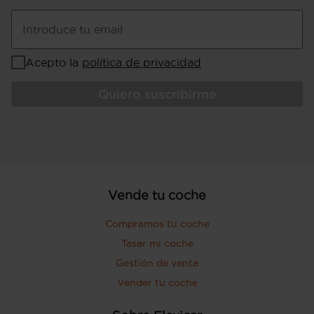
Potencia de 116 CV ( CEE ) 85 kW @
4.000 rpm (potencia max) 270 Nm de
Introduce tu email
par máximo @ 1.750 rpm (par max)
potencia con combustible primario
Acepto la
política de privacidad
Consumo de combustible ( ECE 99/100
): 4,8 l/100km (urbano), 3,9 l/100km
Quiero suscribirme
(extraurbano), 4,2 l/100km (mixto), 20,8
km/l (urbano), 25,6 km/l (extraurbano),
23,8 km/l (mixto) y 1.238 Km de
autonomía (combinado)
Pesos: 1.930 kg (peso máximo
admisible), 1.440 kg (peso en vacío),
peso vacio inc. conductor Kg (peso en
Vende tu coche
vacio incluido conductor), 1.500 kg (peso
máximo remolcable con freno) y 690 kg
Compramos tu coche
(peso máximo remolcable sin freno) (
Tasar mi coche
medición: EU )
Puerta conductor, trasera (lado
Gestión de venta
conductor), pasajero y trasera (lado
Vender tu coche
pasajero) con bisagras delanteras
Puerta trasera con portón