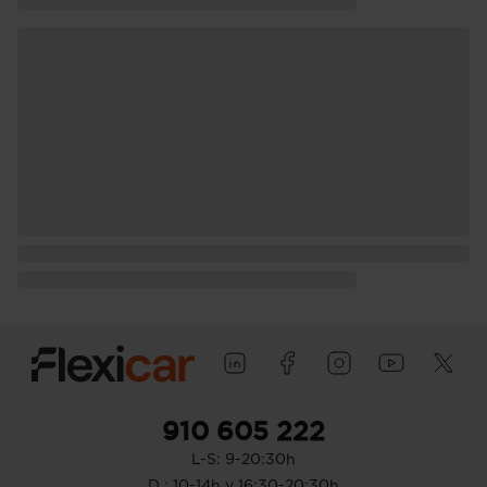
(peso máximo remolcable sin freno) (
medición: EU )
Puerta conductor, trasera (lado
conductor), pasajero y trasera (lado
pasajero) con bisagras delanteras
Puerta trasera con portón
910 605 222
L-S: 9-20:30h
D : 10-14h y 16:30-20:30h