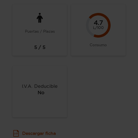
4.7
L/100
Puertas / Plazas
Consumo
5 / 5
I.V.A. Deducible
No
Descargar ficha