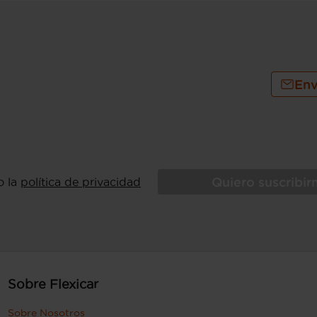
combustible primario
/100km (mixto), 23,8 km/l (mixto) y
 Euro 6d-ISC-FCM ), consumo de
), 20,4 km/l (mixto) y 1.020 Km de
0 kg (peso en vacío), peso vacio inc.
Env
tor), 1.300 kg (peso máximo remolcable
sin freno) ( medición: EU )
sajero y trasera (lado pasajero) con
Quiero suscribi
o la
política de privacidad
Sobre Flexicar
Sobre Nosotros