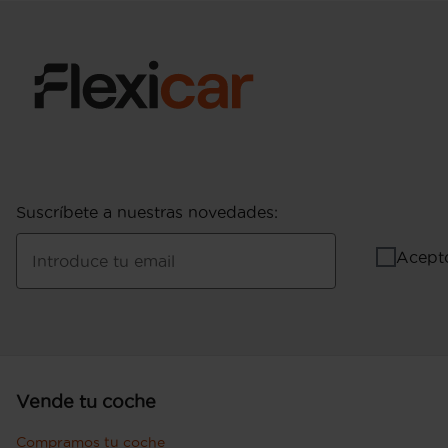
máximo @ 1.750 rpm (par max) potencia con 
Consumo de combustible ( ECE 99/100 ): 4,2 l
1.190 Km de autonomía (combinado) (fuente:
combustible ( WLTP ICE ): 4,9 l/100km (mixto
autonomía (combinado)
Pesos: 2.050 kg (peso máximo admisible), 1.58
conductor Kg (peso en vacio incluido conduc
con freno) y 750 kg (peso máximo remolcable 
Puerta conductor, trasera (lado conductor), pa
bisagras delanteras
Suscríbete a nuestras novedades
:
Acept
Introduce tu email
Vende tu coche
Compramos tu coche