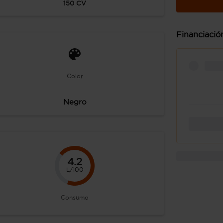
150
CV
Financiació
Color
Negro
4.2
L/100
Consumo