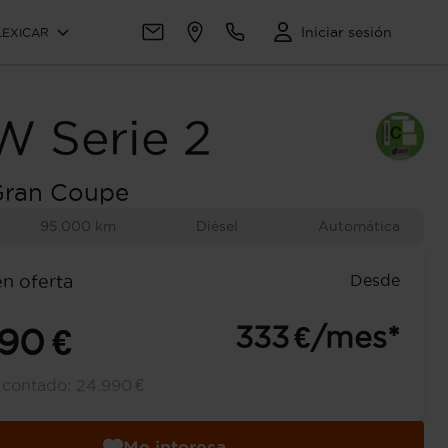
Iniciar sesión
LEXICAR
W
Serie 2
Gran Coupe
95.000 km
Diésel
Automática
Desde
en oferta
333 €/mes*
390 €
l contado:
24.990 €
Me interesa