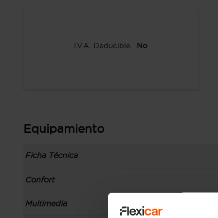
I.V.A. Deducible
No
Equipamiento
Ficha Técnica
Información de la versión: número última lista
Confort
comunicación: 01 jul 2020, fase/generación: 2,
precios: interna, M1 y 01 jul 2020
Toma/s de 12v en la zona de carga y los asien
Multimedia
Carrocería tipo sedán con 4 puertas, batalla co
Apertura a distancia del maletero con control
plataforma: FAAR, carrocería & puertas (local