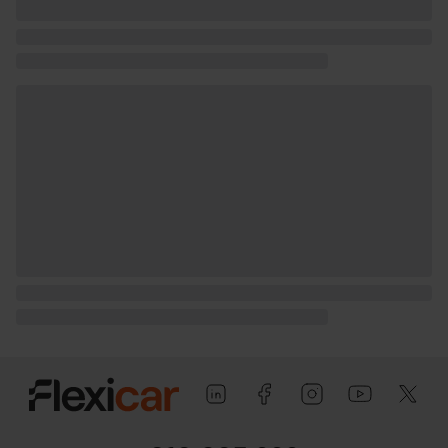
máximo remolcable con freno) y 725 kg
(peso máximo remolcable sin freno) (
medición: EU )
Puerta conductor, trasera (lado
conductor), pasajero y trasera (lado
pasajero) con bisagras delanteras
Puerta trasera con portón