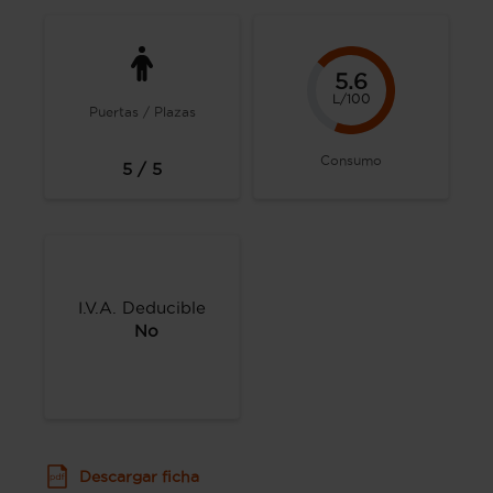
5.6
L/100
Puertas / Plazas
Consumo
5 / 5
I.V.A. Deducible
No
Descargar ficha