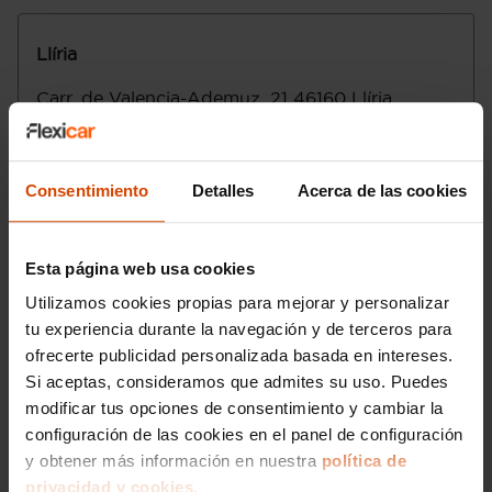
y 1.369 mm de anchura en los hombros
Seis airbags
(detrás)
Llíria
Capacidad del compartimento de carga:
470 litros (hasta las ventanas con
Carr. de Valencia-Ademuz, 21
46160
Llíria
asientos montados) y 1.355 litros (hasta
Valencia
el techo con asientos plegados) (
medición ISO )
Lunes a sábado
:
Tracción delantera
Consentimiento
Detalles
Acerca de las cookies
Diferencial deslizamiento limitado
Domingo
:
delantero de tipo electrónico
Email
:
lliria@flexicar.es
Control electrónico de tracción
Transmisión de tipo manual con cambio
Esta página web usa cookies
totalmente manual de seis marchas con
Utilizamos cookies propias para mejorar y personalizar
palanca en el suelo , código transmisión:
tu experiencia durante la navegación y de terceros para
6MTT220
Control de estabilidad
ofrecerte publicidad personalizada basada en intereses.
Motor de 1,5 litros ( 1.499 cc ) , tres
Si aceptas, consideramos que admites su uso. Puedes
cilindros en línea con cuatro válvulas por
modificar tus opciones de consentimiento y cambiar la
cilindro, 82,0 mm de diámetro, 94,6 mm
configuración de las cookies en el panel de configuración
de carrera, relación de compresión: 11,0 y
y obtener más información en nuestra
política de
distribución variable ; código del motor:
privacidad y cookies.