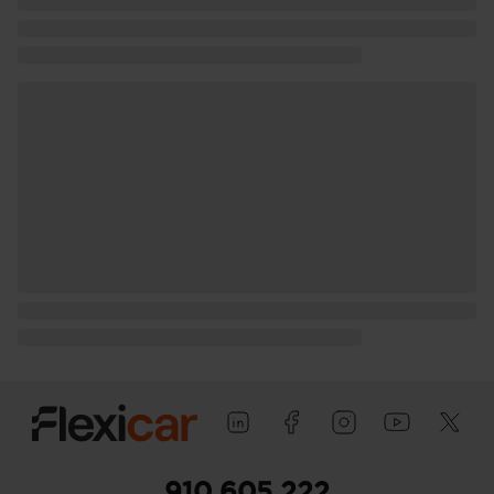
conductor), pasajero y trasera (lado
pasajero) con bisagras delanteras
Puerta trasera con portón
910 605 222