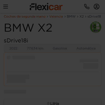
Coches de segunda mano
Valencia
BMW
X2
sDrive18i
BMW
X2
sDrive18i
2022
77.634 km
Gasolina
Automática
Llíria