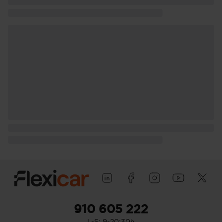
pasajero) con bisagras delanteras
Puerta trasera con portón
910 605 222
L-S: 9-20:30h