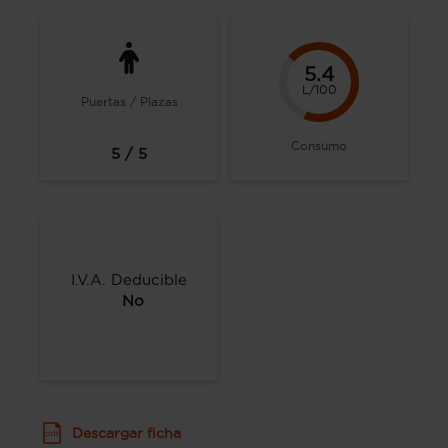
5.4
L/100
Puertas / Plazas
Consumo
5 / 5
I.V.A. Deducible
No
Descargar ficha