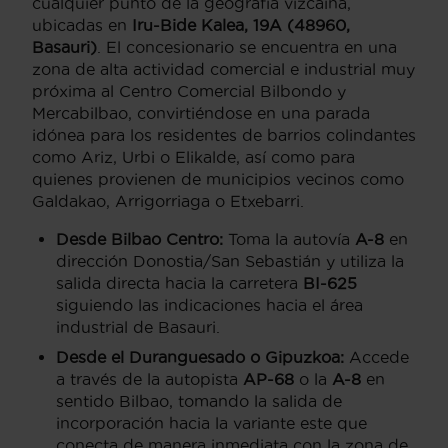
cualquier punto de la geografía vizcaína,
ubicadas en
Iru-Bide Kalea, 19A (48960,
Basauri)
. El concesionario se encuentra en una
zona de alta actividad comercial e industrial muy
próxima al Centro Comercial Bilbondo y
Mercabilbao, convirtiéndose en una parada
idónea para los residentes de barrios colindantes
como Ariz, Urbi o Elikalde, así como para
quienes provienen de municipios vecinos como
Galdakao, Arrigorriaga o Etxebarri.
Desde Bilbao Centro:
Toma la autovía
A-8
en
dirección Donostia/San Sebastián y utiliza la
salida directa hacia la carretera
BI-625
siguiendo las indicaciones hacia el área
industrial de Basauri.
Desde el Duranguesado o Gipuzkoa:
Accede
a través de la autopista
AP-68
o la
A-8
en
sentido Bilbao, tomando la salida de
incorporación hacia la variante este que
conecta de manera inmediata con la zona de