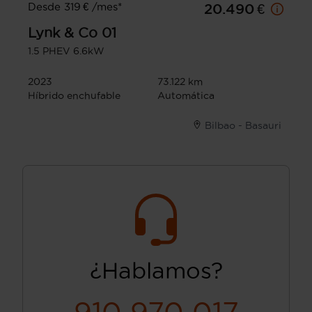
Desde 319 € /mes*
20.490 €
Lynk & Co
01
1.5 PHEV 6.6kW
2023
73.122 km
Híbrido enchufable
Automática
Bilbao - Basauri
¿Hablamos?
910 970 017