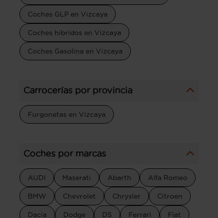
Coches GLP en Vizcaya
Coches hibridos en Vizcaya
Coches Gasolina en Vizcaya
Carrocerías por provincia
Furgonetas en Vizcaya
Coches por marcas
AUDI
Maserati
Abarth
Alfa Romeo
BMW
Chevrolet
Chrysler
Citroen
Dacia
Dodge
DS
Ferrari
Fiat