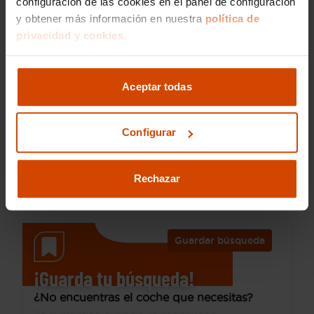
configuración de las cookies en el panel de configuración
y obtener más información en nuestra
política de
privacidad y cookies.
17.890 €
Desde 243 € /mes*
15.690 €
Aceptar todas
Citroen
C3 Aircross
Turbo 73kW (100CV) BVM6 PLUS
Configurar
2025
30.150 km
Gasolina
Manual
Rechazar
Bilbao - Basauri
Guardar búsqueda
¡Guarda tu búsqueda!
¿No encuentras el coche que necesitas?
Te avisamos cuando lo tengamos.