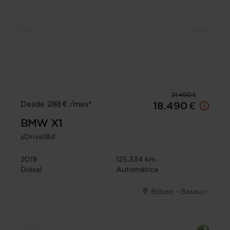
21.490 €
Desde 288 € /mes*
18.490 €
BMW
X1
sDrive18d
2019
125.334 km
Diésel
Automática
Bilbao - Basauri