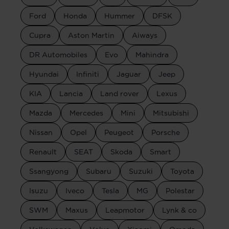
Ford
Honda
Hummer
DFSK
Cupra
Aston Martin
Aiways
DR Automobiles
Evo
Mahindra
Hyundai
Infiniti
Jaguar
Jeep
KIA
Lancia
Land rover
Lexus
Mazda
Mercedes
Mini
Mitsubishi
Nissan
Opel
Peugeot
Porsche
Renault
SEAT
Skoda
Smart
Ssangyong
Subaru
Suzuki
Toyota
Isuzu
Iveco
Tesla
MG
Polestar
SWM
Maxus
Leapmotor
Lynk & co