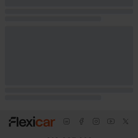
(peso máximo remolcable sin freno) (
medición: EU )
Puerta conductor, trasera (lado
conductor), pasajero y trasera (lado
pasajero) con bisagras delanteras
Puerta trasera con portón