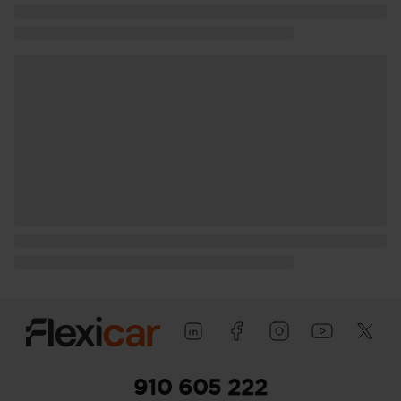
1.700 kg (peso máximo remolcable con
freno) y 730 kg (peso máximo
remolcable sin freno) ( medición: EU )
Puerta conductor, trasera (lado
conductor), pasajero y trasera (lado
pasajero) con bisagras delanteras
Puerta trasera con portón
910 605 222