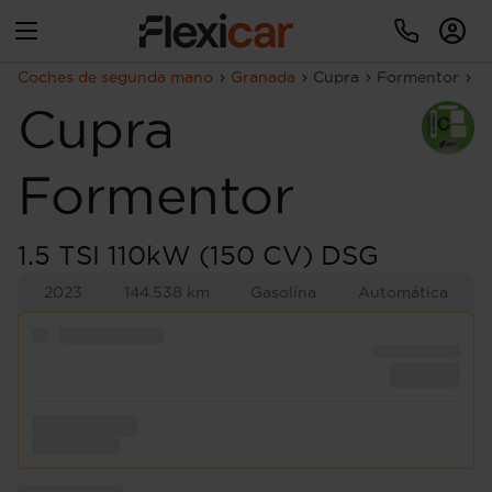
Coches de segunda mano
Granada
Cupra
Formentor
1
Cupra
Formentor
1.5 TSI 110kW (150 CV) DSG
2023
144.538 km
Gasolina
Automática