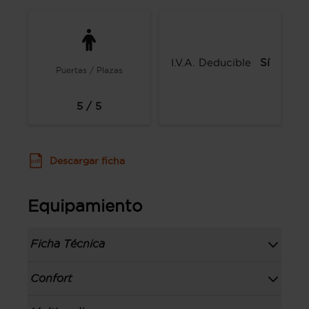
I.V.A. Deducible
Sí
Puertas / Plazas
5 / 5
Descargar ficha
Equipamiento
Ficha Técnica
Información de la versión: número última
Confort
lista de precios: Octubre 2021, fecha de
comunicación: 14 oct 2021,
Toma/s de 12v en los asientos delanteros