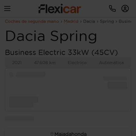
Coches de segunda mano
Madrid
Dacia
Spring
Busines
Dacia
Spring
Business Electric 33kW (45CV)
2021
47.608 km
Eléctrico
Automática
Majadahonda