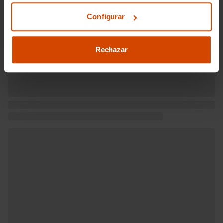
Wh/km (combinado), 0,0 kWh/km
(urbano), 0,0 kWh/km (combinado), 0,0
Configurar
km/kWh (urbano) y 0,0 km/kWh
(combinado)
WLTP consumo de energía eléctrica
Rechazar
EV/HEV consumo de energía eléctrica,
139 y 100
WLTP autonomía eléctrica EV autonomía
en modo eléctrico puro, 230 y 305
Pesos: 1.300 kg (peso máximo
admisible), 970 kg (peso en vacío), 363
kg (peso máximo remolcable con freno)
y 0 kg (peso máximo remolcable sin
freno) ( medición: EU )
Puerta conductor, trasera (lado
conductor), pasajero y trasera (lado
pasajero) con bisagras delanteras
Puerta trasera con portón