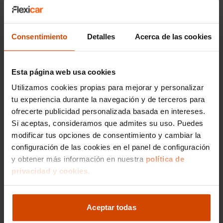
Email
:
majadahonda@flexicar.es
Recuperación de la energía motor
Emisiones WLTP ICE, 0,0, 0,0 y 0,0,
emisiones WLTP EV, 0,0 y EU6 D
Consentimiento
Detalles
Acerca de las cookies
Sistema eléctrico 12
Combustible: eléctrico y Combustible
primario: eléctrico
Bandeja trasera rígida
Esta página web usa cookies
Sujeción de carga
Utilizamos cookies propias para mejorar y personalizar
Prestaciones: 125 km/h de velocidad
tu experiencia durante la navegación y de terceros para
máxima, 19,1 segs de aceleración 0-100
ofrecerte publicidad personalizada basada en intereses.
km/h y 125 km/h de velocidad máxima
Si aceptas, consideramos que admites su uso. Puedes
en modo eléctrico
Potencia de 45 CV ( CEE ) 33 kW y 125
modificar tus opciones de consentimiento y cambiar la
Nm de par máximo ; 45 CV (potencia
configuración de las cookies en el panel de configuración
Me interesa
máx. motor eléctrico), 33 kW (potencia
y obtener más información en nuestra
política de
máx. motor eléctrico) y 125 Nm (torque
privacidad y cookies.
máx. motor eléctrico) potencia con
combustible primario
Consumo de electricidad: 0,9 kWh/100
Vehículos recomendados
Aceptar todas
km (ciudad), 1,2 kWh/100 km
(combinado), 9 Wh/km (ciudad), 12