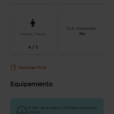
I.V.A. Deducible
No
Puertas / Plazas
4 / 3
Descargar ficha
Equipamiento
15 días de prueba ó 1.000kms (compras
online)