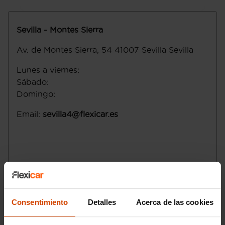
Sevilla - Montes Sierra
Av. de Montes Sierra, 54
41007
Sevilla
Sevilla
Lunes a viernes
:
Sábado
:
Domingo
:
Email
:
sevilla4@flexicar.es
Consentimiento
Detalles
Acerca de las cookies