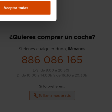
Aceptar todas
¿Quieres comprar un coche?
Si tienes cualquier duda,
llámanos
886 086 165
L-S: de 9:00 a 20:30h.
D: de 10:00 a 14:00h y de 16:30 a 20:30h
Si lo prefieres...
Te llamamos gratis