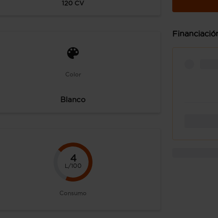
120
CV
Financiació
Color
Blanco
4
L/100
Consumo