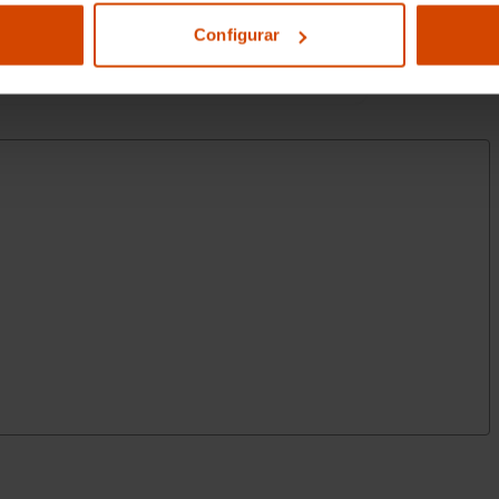
Configurar
mbinado)
iesel
 10,0 segs de aceleración 0-100 km/h
rpm (potencia max) 300 Nm de par
combustible primario
l/100km (urbano), 3,8 l/100km
 (urbano), 26,3 km/l (extraurbano), 25,0
inado)
4 kg (peso en vacío), 1.400 kg (peso
 máximo remolcable sin freno) (
sajero y trasera (lado pasajero) con