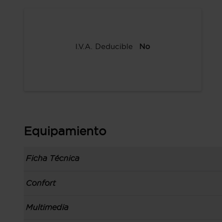
I.V.A. Deducible
No
Equipamiento
Ficha Técnica
Información de la versión: número última lista 
Confort
comunicación: 08 may 2017, fase/generación: 2
precios: interna, M1 y 01 abr 2017
Toma/s de 12v en la zona de carga y los asien
Multimedia
Carrocería tipo todoterreno con 5 puertas, bata
Apertura a distancia del maletero con control
código de plataforma: GSP2, carrocería & puer