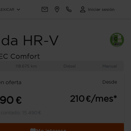
Iniciar sesión
LEXICAR
da
HR-V
TEC Comfort
118.675 km
Diésel
Manual
Desde
en oferta
210 €/mes*
490 €
l contado:
15.490 €
Me interesa