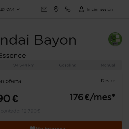
Iniciar sesión
LEXICAR
ndai
Bayon
 Essence
94.544 km
Gasolina
Manual
Desde
en oferta
176 €/mes*
90 €
l contado:
12.790 €
Me interesa