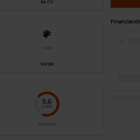
84
CV
Financiació
Color
Verde
5.6
L/100
Consumo