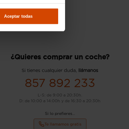
Aceptar todas
¿Quieres comprar un coche?
Si tienes cualquier duda,
llámanos
857 892 233
L-S: de 9:00 a 20:30h.
D: de 10:00 a 14:00h y de 16:30 a 20:30h
Si lo prefieres...
Te llamamos gratis