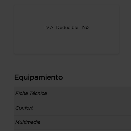
I.V.A. Deducible
No
Equipamiento
Ficha Técnica
Información de la versión: número última lista
Confort
comunicación: 18 jun 2021, fase/generación: 1, 
precios: interna, M1 y 17 jun 2021
Toma/s de 12v en los asientos delanteros
Multimedia
Carrocería tipo todoterreno con 5 puertas, bata
Control de crucero
carrocería & puertas (local): todoterreno de 5 