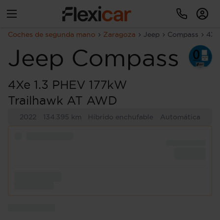
Coches de segunda mano
Zaragoza
Jeep
Compass
4Xe
Jeep
Compass
4Xe 1.3 PHEV 177kW
Trailhawk AT AWD
2022
134.395 km
Híbrido enchufable
Automática