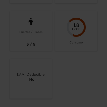
1.8
L/100
Puertas / Plazas
Consumo
5 / 5
I.V.A. Deducible
No