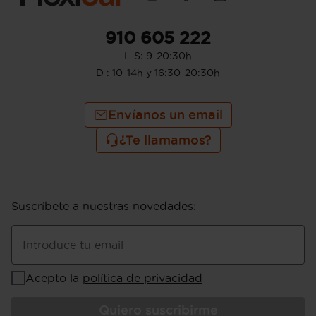
conductor), pasajero y trasera (lado
pasajero) con bisagras delanteras
910 605 222
Puerta trasera con portón
L-S: 9-20:30h
D : 10-14h y 16:30-20:30h
Envíanos un email
¿Te llamamos?
Suscríbete a nuestras novedades
:
Introduce tu email
Acepto la
política de privacidad
Quiero suscribirme