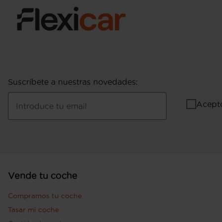
Puerta conductor, trasera (lado conductor), pa
bisagras delanteras
Puerta trasera con portón
Suscríbete a nuestras novedades
:
Acept
Introduce tu email
Vende tu coche
Compramos tu coche
Tasar mi coche