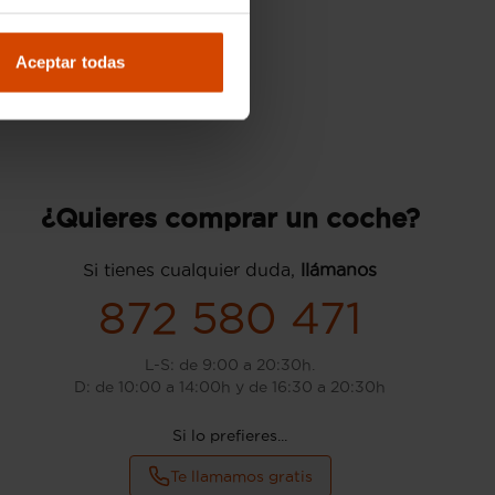
Aceptar todas
¿Quieres comprar un coche?
Si tienes cualquier duda,
llámanos
872 580 471
L-S: de 9:00 a 20:30h.
D: de 10:00 a 14:00h y de 16:30 a 20:30h
Si lo prefieres...
Te llamamos gratis