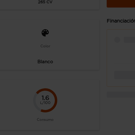
265
CV
Financiació
Color
Blanco
1.6
L/100
Consumo