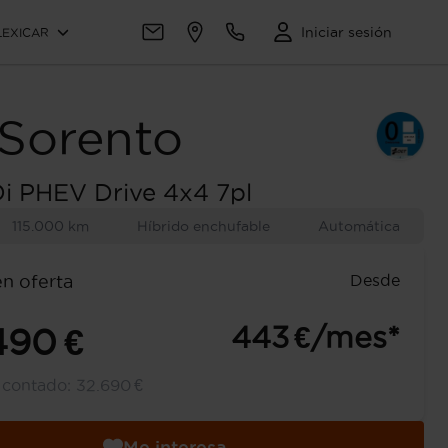
Iniciar sesión
LEXICAR
Sorento
Di PHEV Drive 4x4 7pl
115.000 km
Híbrido enchufable
Automática
Desde
en oferta
443 €/mes*
490 €
l contado:
32.690 €
Me interesa