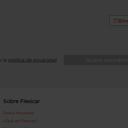
sajero y trasera (lado pasajero) con
Env
Quiero suscribi
o la
política de privacidad
Sobre Flexicar
Sobre Nosotros
¿Qué es Flexicar?