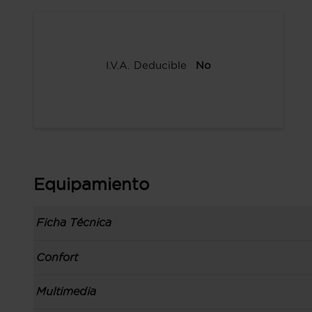
I.V.A. Deducible
No
Equipamiento
Ficha Técnica
Información de la versión: número última lista
Confort
comunicación: 21 oct 2021, fase/generación: 4,
precios: interna, M1 y 21 oct 2021
Toma/s de 12v en los asientos delanteros y los
Multimedia
Carrocería tipo todoterreno con 5 puertas, bata
Apertura a distancia del maletero con control
código de plataforma: MQ4, carrocería & puert