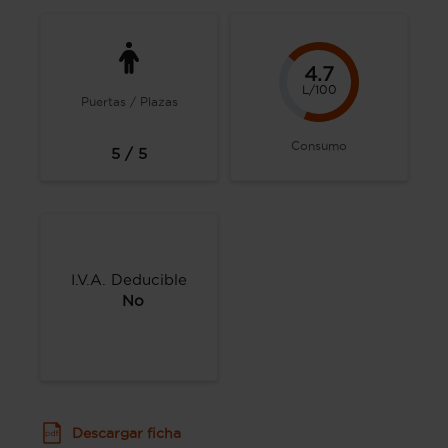
4.7
L/100
Puertas / Plazas
Consumo
5 / 5
I.V.A. Deducible
No
Descargar ficha