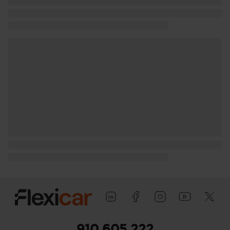
autonomía equival. sólo modo eléctr. y 75
Pesos: 2.350 kg (peso máximo
admisible), 1.879 kg (peso en vacío),
peso en vacío incluyendo al conductor
Kg (peso en vacio incluido conductor),
1.800 kg (peso máximo remolcable con
freno) y 750 kg (peso máximo
remolcable sin freno) ( medición: EU )
Tiradores de las puertas
Puerta conductor, trasera (lado
conductor), pasajero y trasera (lado
pasajero) con bisagras delanteras
Puerta trasera con portón
910 605 222