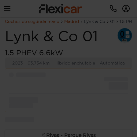
Coches de segunda mano
Madrid
Lynk & Co
01
1.5 PHE
Lynk & Co
01
1.5 PHEV 6.6kW
2023
63.734 km
Híbrido enchufable
Automática
Rivas - Parque Rivas