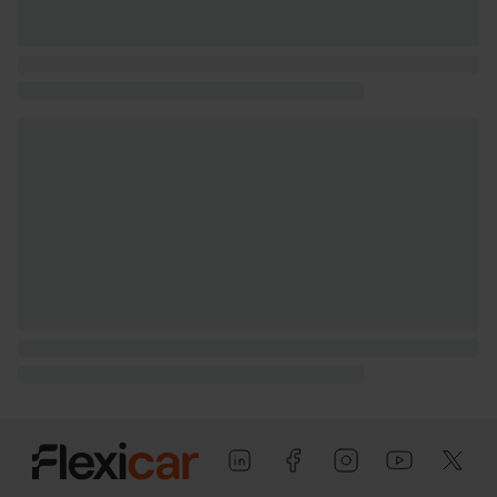
conductor), pasajero y trasera (lado
pasajero) con bisagras delanteras
Puerta trasera con portón