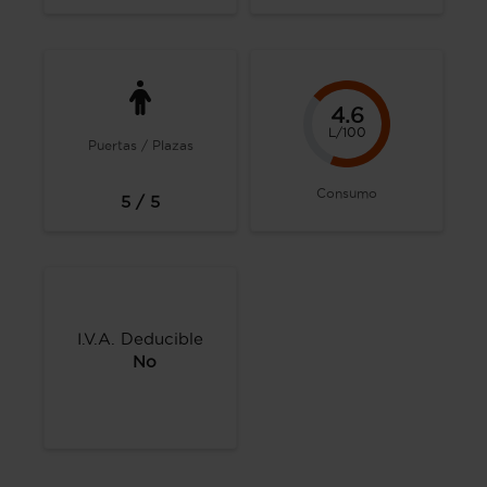
4.6
L/100
Puertas / Plazas
Consumo
5 / 5
I.V.A. Deducible
No