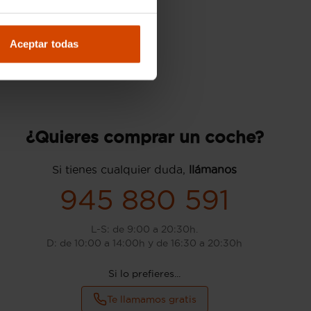
Aceptar todas
¿Quieres comprar un coche?
Si tienes cualquier duda,
llámanos
945 880 591
L-S: de 9:00 a 20:30h.
D: de 10:00 a 14:00h y de 16:30 a 20:30h
Si lo prefieres...
Te llamamos gratis