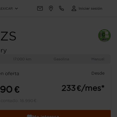
Iniciar sesión
LEXICAR
ZS
ury
17.000 km
Gasolina
Manual
Desde
en oferta
233 €/mes*
990 €
l contado:
16.990 €
Me interesa