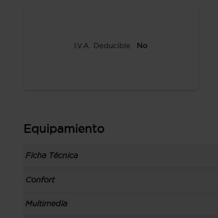
I.V.A. Deducible
No
Equipamiento
Ficha Técnica
Información de la versión: número última lista
Confort
comunicación: 24 mar 2025, fase/generación: 1,
precios: cliente, M1 y 01 oct 2024
Toma/s de 12v en los asientos delanteros
Multimedia
Carrocería tipo todoterreno con 5 puertas, bata
Control de crucero
carrocería & puertas (local): todoterreno de 5 