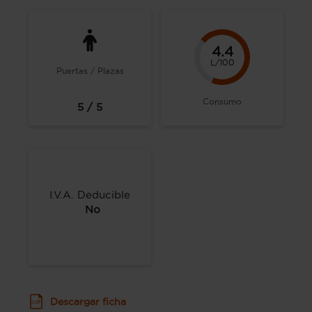
4.4
L/100
Puertas / Plazas
Consumo
5 / 5
I.V.A. Deducible
No
Descargar ficha