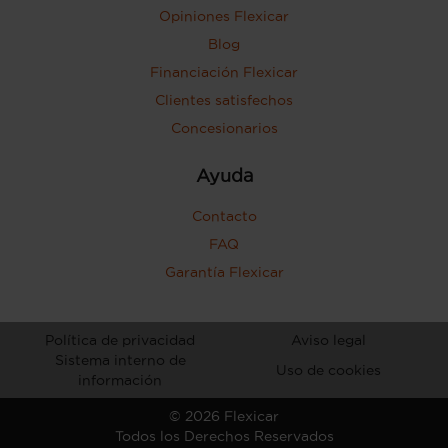
Opiniones Flexicar
Blog
Financiación Flexicar
Clientes satisfechos
Concesionarios
Ayuda
Contacto
FAQ
Garantía Flexicar
Política de privacidad
Aviso legal
Sistema interno de
Uso de cookies
información
©
2026
Flexicar
Todos los Derechos Reservados