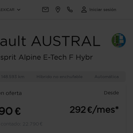
Iniciar sesión
LEXICAR
ault
AUSTRAL
Esprit Alpine E-Tech F Hybr
148.593 km
Híbrido no enchufable
Automática
Desde
en oferta
292 €/mes*
90 €
l contado:
22.790 €