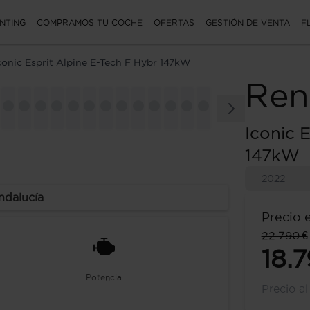
NTING
COMPRAMOS TU COCHE
OFERTAS
GESTIÓN DE VENTA
F
conic Esprit Alpine E-Tech F Hybr 147kW
Ren
Iconic 
147kW
2022
ndalucía
Precio 
22.790 €
18.7
Potencia
Precio a