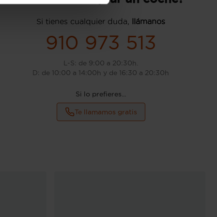
Si tienes cualquier duda,
llámanos
910 973 513
L-S: de 9:00 a 20:30h.
D: de 10:00 a 14:00h y de 16:30 a 20:30h
Si lo prefieres...
Te llamamos gratis