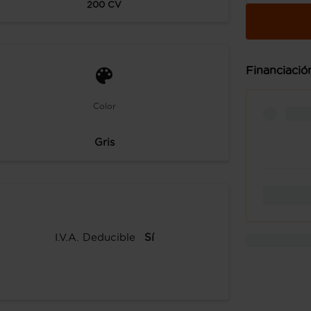
200
CV
Financiació
Color
Gris
I.V.A. Deducible
Sí