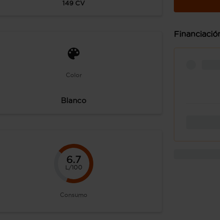
149
CV
Financiació
Color
Blanco
6.7
L/100
Consumo