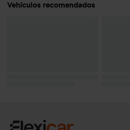
Tiradores de las puertas
Vehículos recomendados
Puerta conductor, trasera (lado conductor), pa
bisagras delanteras
Puerta trasera con portón