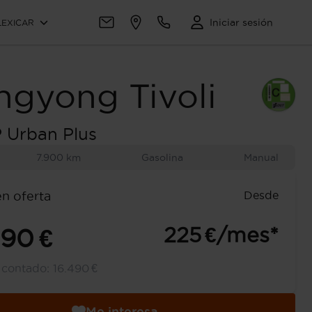
Iniciar sesión
LEXICAR
ngyong
Tivoli
 Urban Plus
7.900 km
Gasolina
Manual
Desde
en oferta
225 €/mes*
490 €
l contado:
16.490 €
Me interesa