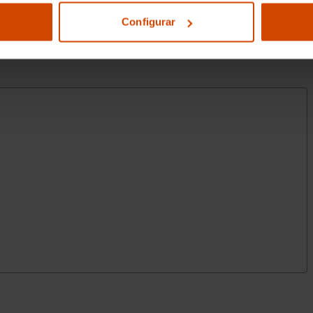
Configurar
ble primario: gasolina
rpm (potencia max) 280 Nm de par
combustible primario
00km (mixto), 14,9 km/l (mixto), 746
9, 5,9, 16,9, 6,8, 14,7, 28, 37, 40 y 35
3 kg (peso en vacío), peso en vacío
cluido conductor), 1.000 kg (peso
 máximo remolcable sin freno) (