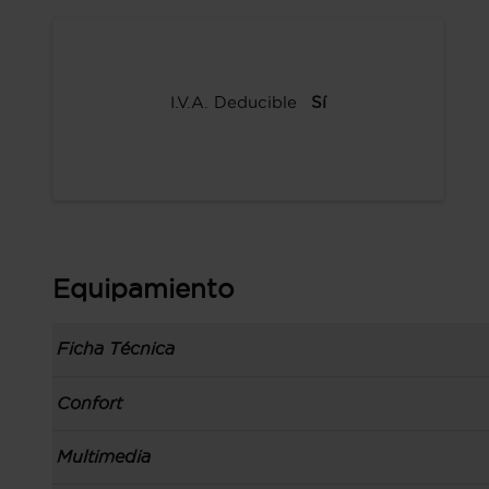
I.V.A. Deducible
Sí
Equipamiento
Ficha Técnica
Información de la versión: número última lista
Confort
comunicación: 10 ene 2024, fase/generación: 1,
precios: interna, M1 y 01 ene 2024
Toma/s de 12v en los asientos delanteros
Multimedia
Carrocería tipo todoterreno con 5 puertas, bata
Control de crucero
código de plataforma: X100, carrocería & puert