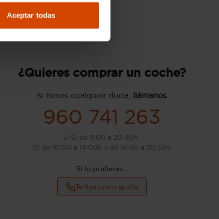
Aceptar todas
¿Quieres comprar un coche?
Si tienes cualquier duda,
llámanos
960 741 263
L-S: de 9:00 a 20:30h.
D: de 10:00 a 14:00h y de 16:30 a 20:30h
Si lo prefieres...
Te llamamos gratis