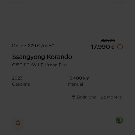
21.990 €
Desde 279 € /mes*
17.990 €
Ssangyong
Korando
G15T 110kW LP Urban Plus
2023
15.400 km
Gasolina
Manual
Badalona - La Morera