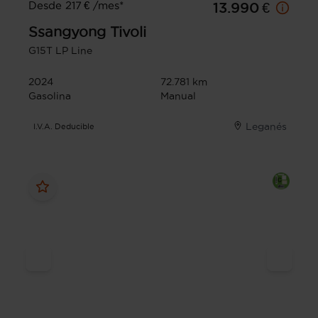
Desde 217 € /mes*
13.990 €
Ssangyong
Tivoli
G15T LP Line
2024
72.781 km
Gasolina
Manual
Leganés
I.V.A. Deducible