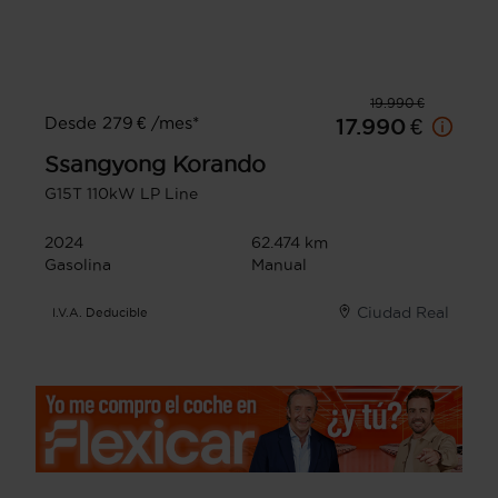
19.990 €
Desde 279 € /mes*
17.990 €
Ssangyong
Korando
G15T 110kW LP Line
2024
62.474 km
Gasolina
Manual
Ciudad Real
I.V.A. Deducible