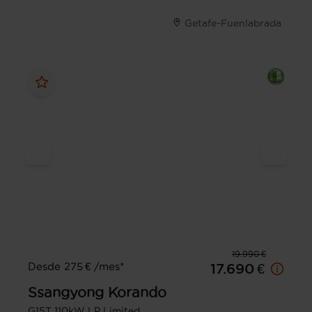
Getafe-Fuenlabrada
19.990 €
Desde 275 € /mes*
17.690 €
Ssangyong
Korando
G15T 110kW LP Limited