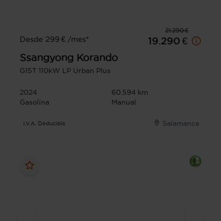
21.290 €
Desde 299 € /mes*
19.290 €
Ssangyong
Korando
G15T 110kW LP Urban Plus
2024
60.594 km
Gasolina
Manual
Salamanca
I.V.A. Deducible