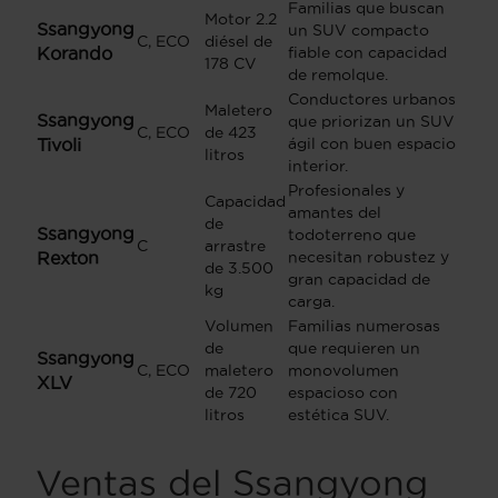
Familias que buscan
Motor 2.2
Ssangyong
un SUV compacto
C, ECO
diésel de
Korando
fiable con capacidad
178 CV
de remolque.
Conductores urbanos
Maletero
Ssangyong
que priorizan un SUV
C, ECO
de 423
Tivoli
ágil con buen espacio
litros
interior.
Profesionales y
Capacidad
amantes del
de
Ssangyong
todoterreno que
C
arrastre
Rexton
necesitan robustez y
de 3.500
gran capacidad de
kg
carga.
Volumen
Familias numerosas
de
que requieren un
Ssangyong
C, ECO
maletero
monovolumen
XLV
de 720
espacioso con
litros
estética SUV.
Ventas del Ssangyong