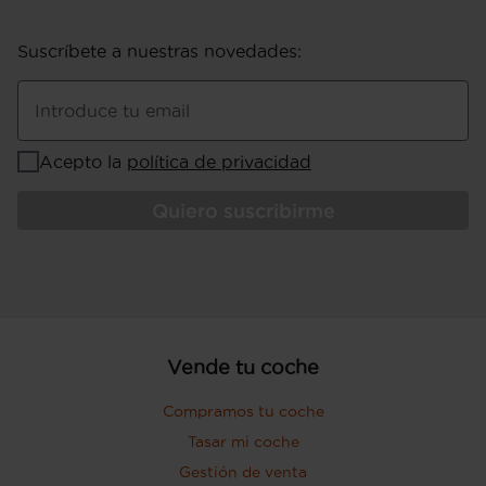
y 580 kg (peso máximo remolcable sin
freno) ( medición: EU )
Suscríbete a nuestras novedades
:
Puerta conductor, trasera (lado
conductor), pasajero y trasera (lado
pasajero) con bisagras delanteras
Introduce tu email
Puerta trasera con portón
Acepto la
política de privacidad
Quiero suscribirme
Vende tu coche
Compramos tu coche
Tasar mi coche
Gestión de venta