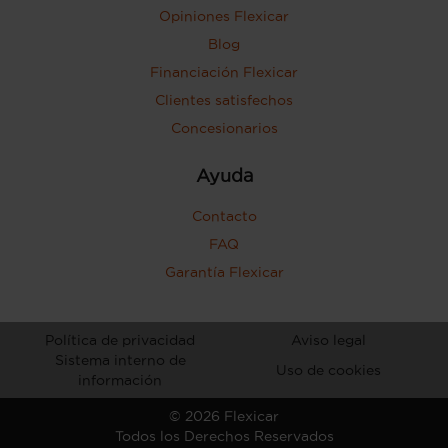
Opiniones Flexicar
Blog
Financiación Flexicar
Clientes satisfechos
Concesionarios
Ayuda
Contacto
FAQ
Garantía Flexicar
Política de privacidad
Aviso legal
Sistema interno de
Uso de cookies
información
©
2026
Flexicar
Todos los Derechos Reservados