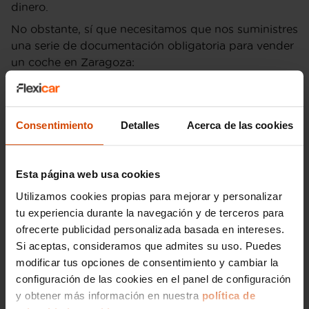
dinero.
No obstante, sí que necesitamos que nos suministres
una serie de documentación obligatoria para vender
un coche en Zaragoza:
- Ficha técnica.
- Permiso de circulación.
Consentimiento
Detalles
Acerca de las cookies
- Impuesto de circulación.
- DNI o NIE.
- Si se trata de una sociedad, también
Esta página web usa cookies
necesitaremos: las escrituras de constitución, CIF y
Utilizamos cookies propias para mejorar y personalizar
firma del apoderado.
tu experiencia durante la navegación y de terceros para
Nuestro servicio gratuito de gestoría se encargará de
ofrecerte publicidad personalizada basada en intereses.
realizar las gestiones asociadas a la venta como
Si aceptas, consideramos que admites su uso. Puedes
puede ser el cambio de titularidad o el contrato de
modificar tus opciones de consentimiento y cambiar la
compraventa.
configuración de las cookies en el panel de configuración
y obtener más información en nuestra
política de
Nuestro servicio de compramos tu coche en