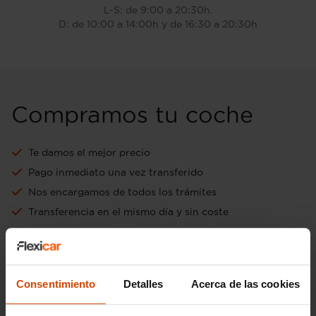
L-S: de 9:00 a 20:30h.
D: de 10:00 a 14:00h y de 16:30 a 20:30h
Compramos tu coche
Te damos el mejor precio
Pago inmediato una vez transferido
Nos encargamos de todos los trámites
Transferencia en el mismo día y sin coste
Aceptamos tu vehículo como forma de pago
Ir a tasación online gratuita
Consentimiento
Detalles
Acerca de las cookies