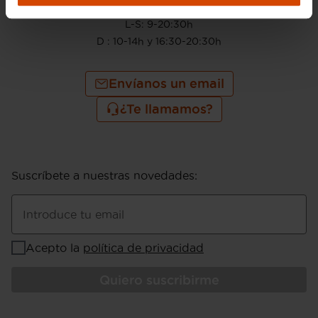
910 605 222
L-S: 9-20:30h
D : 10-14h y 16:30-20:30h
Envíanos un email
¿Te llamamos?
Suscríbete a nuestras novedades
:
Introduce tu email
Acepto la
política de privacidad
Quiero suscribirme