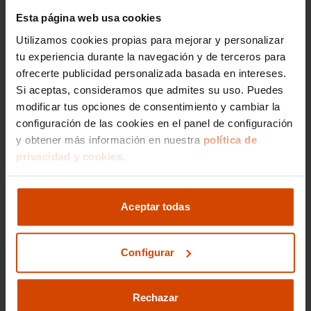
Esta página web usa cookies
Si lo prefieres,
Utilizamos cookies propias para mejorar y personalizar
gestionamos la venta de
tu experiencia durante la navegación y de terceros para
tu vehículo
ofrecerte publicidad personalizada basada en intereses.
Si aceptas, consideramos que admites su uso. Puedes
modificar tus opciones de consentimiento y cambiar la
Nos encargamos de todos los trámites
configuración de las cookies en el panel de configuración
Reportaje fotográfico
y obtener más información en nuestra
política de
Publicación en los principales portales
privacidad y cookies.
Ir a gestión de venta
Aceptar todas
Configurar
Rechazar