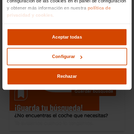
configuración de las cookies en el panel de configuración
y obtener más información en nuestra
política de
26.990 €
privacidad y cookies.
Desde 381 € /mes*
24.490 €
Volkswagen
Touran
Aceptar todas
Advance 2.0 TDI 110kW (150CV) DSG
2020
125.000 km
Diésel
Automática
Configurar
Colmenar Viejo
Rechazar
Guardar búsqueda
¡Guarda tu búsqueda!
¿No encuentras el coche que necesitas?
Te avisamos cuando lo tengamos.