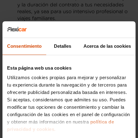
y la duración del contrato a tus necesidades
reales, ya sea para uso intensivo profesional o
viajes familiares.
Entrega inmediata:
Gracias a nuestro stock
real, puedes disponer de tu monovolumen de
forma rápida para que tus planes no tengan
Consentimiento
Detalles
Acerca de las cookies
que esperar.
Las mejores marcas de
Esta página web usa cookies
monovolumen a tu alcance
Utilizamos cookies propias para mejorar y personalizar
tu experiencia durante la navegación y de terceros para
Nuestro catálogo incluye los modelos más
ofrecerte publicidad personalizada basada en intereses.
fiables y espaciosos de las mejores
marcas
.
Si aceptas, consideramos que admites su uso. Puedes
Puedes optar por la tecnología y calidad de una
Volkswagen Caravelle
o un
Mercedes-Benz Citan
modificar tus opciones de consentimiento y cambiar la
Tourer
, así como por la versatilidad de un
configuración de las cookies en el panel de configuración
Citroën Grand C4 Spacetourer
o una
Ford
y obtener más información en nuestra
política de
Tourneo Courier
. Todos nuestros vehículos pasan
privacidad y cookies.
por rigurosas inspecciones técnicas para