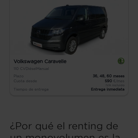
Volkswagen Caravelle
110
CV
Diésel
Manual
Plazo
36,
48,
60
meses
Cuota desde
590
€/mes
IVA incluido
Tiempo de entrega
Entrega inmediata
¿Por qué el renting de
un monovolumen es la