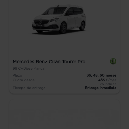
Mercedes Benz Citan Tourer Pro
95
CV
Diésel
Manual
Plazo
36,
48,
60
meses
Cuota desde
465
€/mes
IVA incluido
Tiempo de entrega
Entrega inmediata