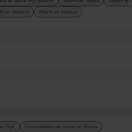
rth en Santa cruz tenerife
Abarth en Toledo
Abarth en 
th en Valencia
Abarth en Vizcaya
en Olot
Concesionario de coches en Girona