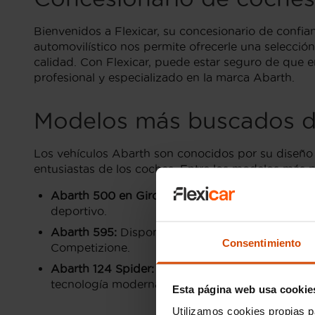
Bienvenidos a Flexicar, su concesionario de confi
automovilístico nos permite ofrecerle una selecci
calidad. Con Flexicar, puede estar seguro de que e
profesional y especializado en la marca Abarth.
Modelos más buscados d
Los vehículos Abarth son conocidos por su diseño d
entusiastas de los coches. Entre los modelos más
Abarth 500 en Girona:
Este icónico modelo com
deportivo.
Abarth 595:
Disponible en diversas variantes, e
Consentimiento
Competizione.
Abarth 124 Spider:
Para los amantes de los desc
tecnología moderna.
Esta página web usa cookie
Utilizamos cookies propias p