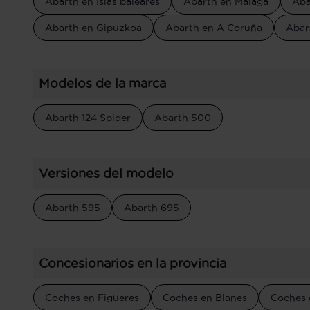
Abarth en Islas baleares
Abarth en Málaga
Aba
Abarth en Gipuzkoa
Abarth en A Coruña
Abar
Modelos de la marca
Abarth 124 Spider
Abarth 500
Versiones del modelo
Abarth 595
Abarth 695
Concesionarios en la provincia
Coches en Figueres
Coches en Blanes
Coches 