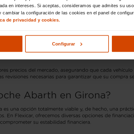
ano en Girona
sada en intereses. Si aceptas, consideramos que admites su uso
 cambiar la configuración de las cookies en el panel de configu
frece múltiples opciones si está buscando un Abarth. Lo
ica de privacidad y cookies.
o general del vehículo. A modo de ejemplo:
puede oscilar entre los 10,000€ y 15,000€, dependiendo 
s y configuraciones, puede encontrarse en un rango de pr
Configurar
arse entre los 23,000€ y 30,000€, siendo determinantes fa
ores precios del mercado, asegurando que cada vehículo 
s revisiones necesarias para garantizar que su compra sea
coche Abarth en Girona?
a es una opción totalmente viable y, de hecho, una prác
. En Flexicar, ofrecemos diversas opciones de financiaci
 comprometer su estabilidad financiera.