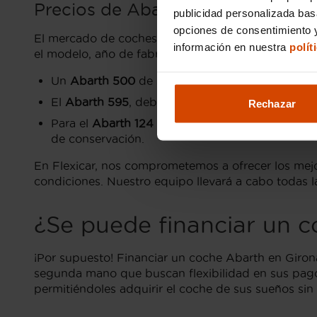
Precios de Abarth de segunda m
publicidad personalizada ba
opciones de consentimiento y
El mercado de coches de segunda mano en Girona o
información en nuestra
polít
el modelo, año de fabricación, kilometraje y estad
Un
Abarth 500
de segunda mano en buen estado 
El
Abarth 595
, debido a sus múltiples versione
Rechazar
Para el
Abarth 124 Spider
, el precio puede situ
de conservación.
En Flexicar, nos comprometemos a ofrecer los mej
condiciones. Nuestro equipo llevará a cabo todas la
¿Se puede financiar un 
¡Por supuesto! Financiar un coche Abarth en Giron
segunda mano que buscan flexibilidad en sus pagos
permitiéndoles adquirir el coche de sus sueños sin