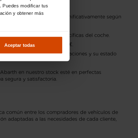
. Puedes modificar tus
ración y obtener más
s precios pueden variar significativamente según
de las características específicas del coche.
ecios entre 15,000€ y 22,000€.
Aceptar todas
ctores como el año, las prestaciones y su estado
Abarth en nuestro stock esté en perfectas
 segura y satisfactoria.
tica común entre los compradores de vehículos de
ón adaptadas a las necesidades de cada cliente,