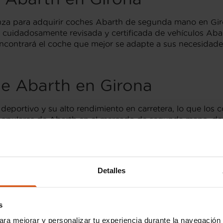
anza para adquirir coches Abarth de segunda mano en Giro
ón cuidadosamente revisada y certificada de vehículos Ab
ncontrará el coche que mejor se adapte a sus necesidades
e Abarth en Girona
eportivo y su alto rendimiento en carretera, lo que los c
 populares de Abarth en el mercado de segunda mano, de
bina un diseño compacto con una potencia impresionant
l Abarth 595 es famoso por su oferta de dinamismo y pers
Detalles
apotables, el 124 Spider proporciona una experiencia de 
s
ara mejorar y personalizar tu experiencia durante la navegación 