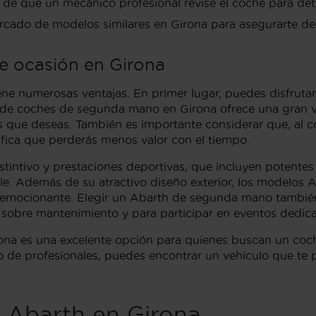
 de que un mecánico profesional revise el coche para det
rcado de modelos similares en Girona para asegurarte de 
e ocasión en Girona
e numerosas ventajas. En primer lugar, puedes disfrutar
de coches de segunda mano en Girona ofrece una gran va
cas que deseas. También es importante considerar que, al 
ifica que perderás menos valor con el tiempo.
tintivo y prestaciones deportivas, que incluyen potente
e. Además de su atractivo diseño exterior, los modelos 
emocionante. Elegir un Abarth de segunda mano también
s sobre mantenimiento y para participar en eventos dedic
na es una excelente opción para quienes buscan un coch
o de profesionales, puedes encontrar un vehículo que te 
 Abarth en Girona