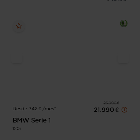
23.990 €
Desde 342 € /mes*
21.990 €
BMW
Serie 1
120i