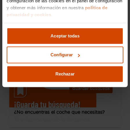
configuración de las cookies en el panel de configuración
y obtener más información en nuestra
política de
14.990 €
privacidad y cookies.
Desde 202 € /mes*
12.990 €
Renault
Clio
Aceptar todas
Zen TCe GPF 96 kW (130CV) EDC
2020
80.000 km
Gasolina
Automática
Configurar
Girona
Rechazar
Guardar búsqueda
¡Guarda tu búsqueda!
¿No encuentras el coche que necesitas?
Te avisamos cuando lo tengamos.