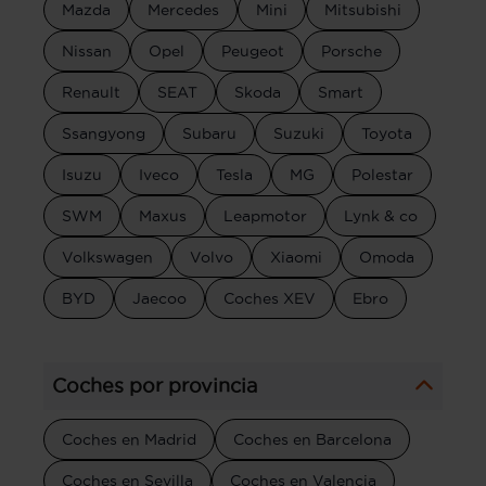
Mazda
Mercedes
Mini
Mitsubishi
Nissan
Opel
Peugeot
Porsche
Renault
SEAT
Skoda
Smart
Ssangyong
Subaru
Suzuki
Toyota
Isuzu
Iveco
Tesla
MG
Polestar
SWM
Maxus
Leapmotor
Lynk & co
Volkswagen
Volvo
Xiaomi
Omoda
BYD
Jaecoo
Coches XEV
Ebro
Coches por provincia
Coches en Madrid
Coches en Barcelona
Coches en Sevilla
Coches en Valencia