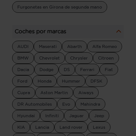
Furgonetas en Girona de segunda mano
Coches por marcas
AUDI
Maserati
Abarth
Alfa Romeo
BMW
Chevrolet
Chrysler
Citroen
Dacia
Dodge
DS
Ferrari
Fiat
Ford
Honda
Hummer
DFSK
Cupra
Aston Martin
Aiways
DR Automobiles
Evo
Mahindra
Hyundai
Infiniti
Jaguar
Jeep
KIA
Lancia
Land rover
Lexus