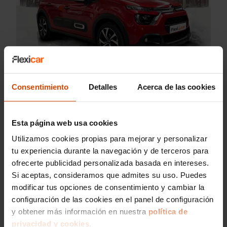
Citroen C3 eléctrico segunda mano barato
Consentimiento
Detalles
Acerca de las cookies
Esta página web usa cookies
Combustibles por carrocería
Utilizamos cookies propias para mejorar y personalizar
tu experiencia durante la navegación y de terceros para
Turismo Eléctrico
Coche pequeño Eléctrico
ofrecerte publicidad personalizada basada en intereses.
Si aceptas, consideramos que admites su uso. Puedes
SUV Eléctrico
Furgoneta Eléctrica
modificar tus opciones de consentimiento y cambiar la
configuración de las cookies en el panel de configuración
Monovolumen Eléctrico
y obtener más información en nuestra
política de
Coche familiar Eléctrico
privacidad y cookies.