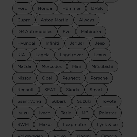
Ford
Honda
Hummer
DFSK
Cupra
Aston Martin
Aiways
DR Automobiles
Evo
Mahindra
Hyundai
Infiniti
Jaguar
Jeep
KIA
Lancia
Land rover
Lexus
Mazda
Mercedes
Mini
Mitsubishi
Nissan
Opel
Peugeot
Porsche
Renault
SEAT
Skoda
Smart
Ssangyong
Subaru
Suzuki
Toyota
Isuzu
Iveco
Tesla
MG
Polestar
SWM
Maxus
Leapmotor
Lynk & co
Volkswagen
Volvo
Xiaomi
Omoda