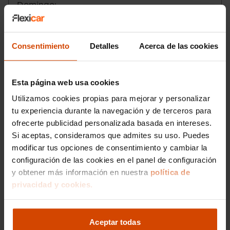
automático de tipo manual sequencial
Domingo
:
con palanca en el suelo, 2,864 :1 relación
Email
:
santiagocompostela@flexicar.es
de la marcha atrás, 3,500 :1 relación de la
primera velocidad, 2,773 :1 relación de la
Consentimiento
Detalles
Acerca de las cookies
segunda velocidad, 1,852 :1 relación de la
tercera velocidad, 1,020 :1 relación de la
cuarta velocidad, 1,023 :1 relación de la
quinta velocidad y 0,840 :1 relación de la
Esta página web usa cookies
sexta velocidad
Utilizamos cookies propias para mejorar y personalizar
Control de estabilidad
tu experiencia durante la navegación y de terceros para
Doble embrague manual secuencial
Motor de 1,4 litros ( 1.395 cc ) , cuatro
ofrecerte publicidad personalizada basada en intereses.
cilindros en línea con cuatro válvulas por
Si aceptas, consideramos que admites su uso. Puedes
cilindro, 74,5 mm de diámetro, 80,0 mm
modificar tus opciones de consentimiento y cambiar la
de carrera y relación de compresión: 10,0
configuración de las cookies en el panel de configuración
10,0
Me interesa
y obtener más información en nuestra
política de
Compresor: uno de tipo turbo
privacidad y cookies.
Norma de emisiones EU6 D, 43 g/km
CO2 (combinado) y 0 emisiones
Etiqueta de eficiciencia energética clase
A
Aceptar todas
Vehículos recomendados