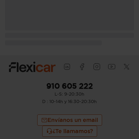
vacio incluido conductor), 1.600 kg (peso
máximo remolcable con freno) y 750 kg
(peso máximo remolcable sin freno) (
medición: EU )
Puerta conductor, trasera (lado
conductor), pasajero y trasera (lado
pasajero) con bisagras delanteras
Puerta trasera con portón
910 605 222
L-S: 9-20:30h
D : 10-14h y 16:30-20:30h
Envíanos un email
¿Te llamamos?