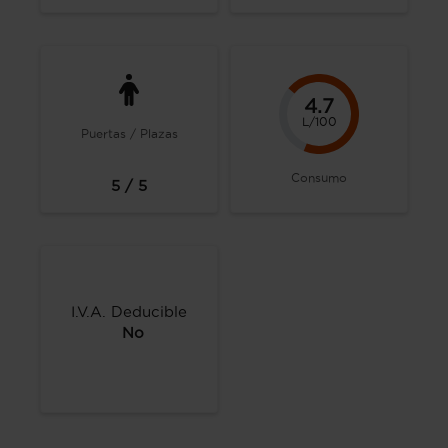
4.7
L/100
Puertas / Plazas
Consumo
5 / 5
I.V.A. Deducible
No