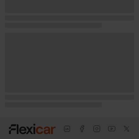
km/l (mixto), 6,9, 7,5, 14,5 y 13,3
Pesos: 2.535 kg (peso máximo
admisible), 1.955 kg (peso en vacío),
peso vacio inc. conductor Kg (peso en
vacio incluido conductor), 2.000 kg
(peso máximo remolcable con freno) y
750 kg (peso máximo remolcable sin
freno) ( medición: EU )
Puerta conductor, trasera (lado
conductor), pasajero y trasera (lado
pasajero) con bisagras delanteras
Puerta trasera con portón