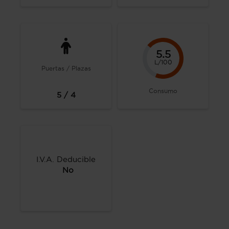
5.5
L/100
Puertas / Plazas
Consumo
5 / 4
I.V.A. Deducible
No