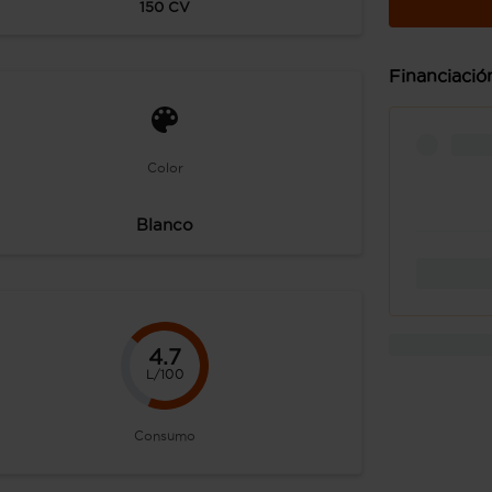
150
CV
Financiació
Color
Blanco
4.7
L/100
Consumo