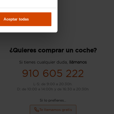
Aceptar todas
¿Quieres comprar un coche?
Si tienes cualquier duda,
llámanos
910 605 222
L-S: de 9:00 a 20:30h.
D: de 10:00 a 14:00h y de 16:30 a 20:30h
Si lo prefieres...
Te llamamos gratis