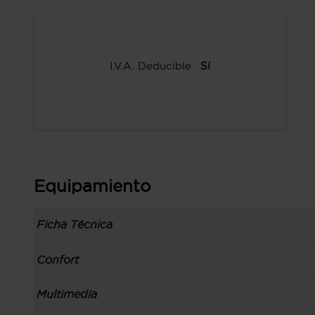
I.V.A. Deducible
Sí
Equipamiento
Ficha Técnica
Información de la versión: número última lista
Confort
comunicación: 29 jun 2020, fase/generación: 2,
precios: interna, M1 y 01 jul 2020
Toma/s de 12v en los asientos delanteros
Multimedia
Carrocería tipo todoterreno con 5 puertas, bata
Apertura a distancia del maletero con control
código de plataforma: MBQ, carrocería & puert