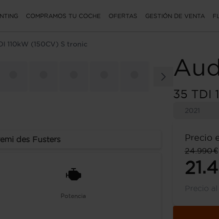
NTING
COMPRAMOS TU COCHE
OFERTAS
GESTIÓN DE VENTA
F
DI 110kW (150CV) S tronic
Aud
35 TDI 
2021
Precio 
remi des Fusters
24.990 €
21.
Precio a
Potencia