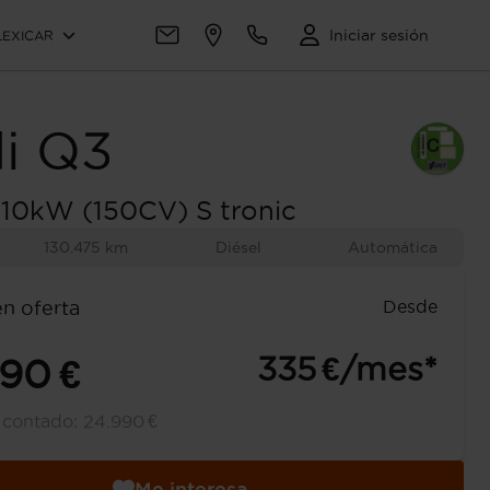
Iniciar sesión
LEXICAR
i
Q3
110kW (150CV) S tronic
130.475 km
Diésel
Automática
Desde
en oferta
335 €/mes*
490 €
l contado:
24.990 €
Me interesa