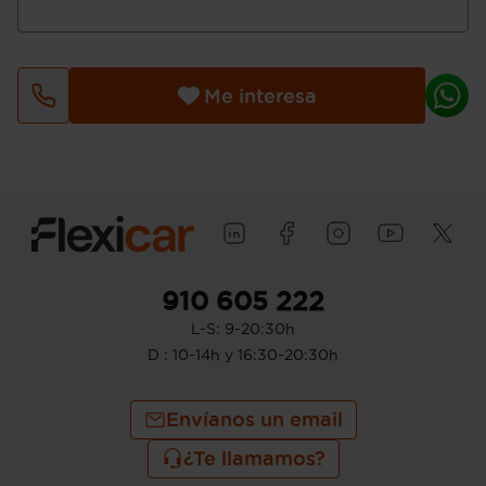
velocidad, 0,508 :1 relación de la sexta
velocidad y 0,386 :1 relación de la
séptima velocidad
Control de estabilidad
Me interesa
Doble embrague manual secuencial
Motor de 2,0 litros ( 1.968 cc ) , cuatro
cilindros en línea con cuatro válvulas por
cilindro, 81,0 mm de diámetro, 95,5 mm
de carrera y relación de compresión: 15,5
; código del motor: DETB 15,5
Compresor: uno de tipo turbo
Norma de emisiones EU6.2 (C and D-
Temp), 144 g/km CO2 (combinado) y C
910 605 222
Etiqueta de eficiciencia energética clase
L-S: 9-20:30h
C
Filtro de partículas
D : 10-14h y 16:30-20:30h
Start/Stop parada y arranque automático
Recuperación de la energía motor
Envíanos un email
Reducción catalítica selectiva
Emisiones WLTP ICE, 189 y 205
¿Te llamamos?
Sistema eléctrico 12