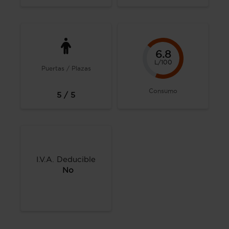
6.8
L/100
Puertas / Plazas
Consumo
5 / 5
I.V.A. Deducible
No