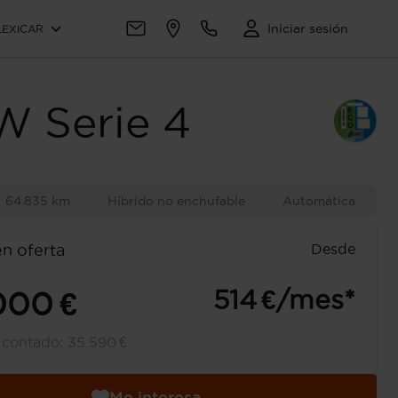
Iniciar sesión
LEXICAR
W
Serie 4
64.835 km
Híbrido no enchufable
Automática
Desde
en oferta
514 €/mes*
000 €
l contado:
35.590 €
Me interesa