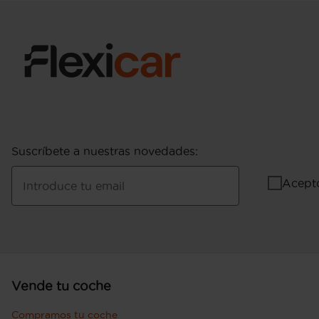
4.000 rpm para la potencia máxima y 1.750 r
Consumo de combustible ( WLTP ICE ):, co
ahorro de la batería ): 4,6 l/100km (mixto), 21,7
Pesos: 2.095 kg (peso máximo admisible), 1.68
conductor Kg (peso en vacio incluido conduc
con freno) y 750 kg (peso máximo remolcable 
Puerta conductor y pasajero con bisagras del
Suscríbete a nuestras novedades
:
Acept
Introduce tu email
Vende tu coche
Compramos tu coche