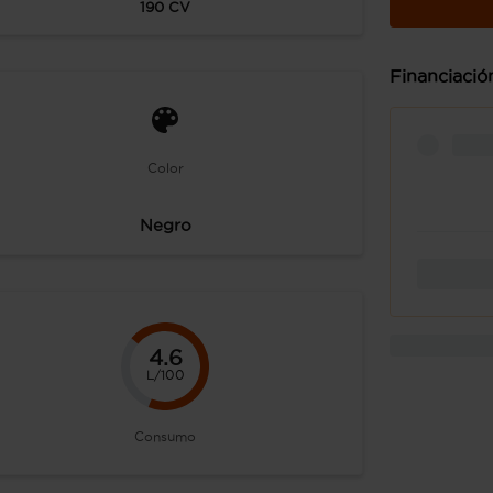
190
CV
Financiació
Color
Negro
4.6
L/100
Consumo