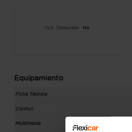
I.V.A. Deducible
No
Equipamiento
Ficha Técnica
Información de la versión: número última lista 
Confort
comunicación: 01 jul 2021, fase/generación: 2, 
precios: interna, M1 y 01 jul 2021
Toma/s de 12v en los asientos delanteros
Multimedia
Carrocería tipo coupé de 2 puertas, batalla cor
Apertura a distancia del maletero con control
plataforma: F20, carrocería & puertas (local):