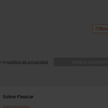
pm para el par maximo
nsumo de combustible ( WLTP HEV modo
 km/l (mixto), 4,6, 5,3, 21,7 y 18,9
0 kg (peso en vacío), peso vacio inc.
tor), 1.600 kg (peso máximo remolcable
sin freno) ( medición: EU )
Env
anteras
Quiero suscribi
o la
política de privacidad
Sobre Flexicar
Sobre Nosotros