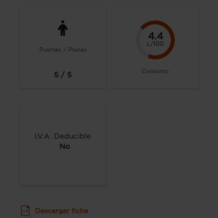
4.4
L/100
Puertas / Plazas
Consumo
5 / 5
I.V.A. Deducible
No
Descargar ficha