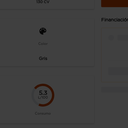
130
CV
Financiació
Color
Gris
5.3
L/100
Consumo