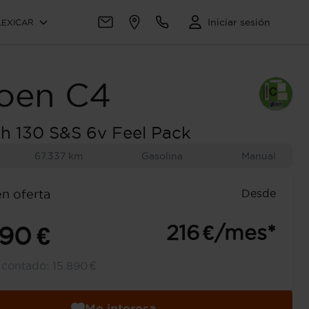
Iniciar sesión
LEXICAR
roen
C4
h 130 S&S 6v Feel Pack
67.337 km
Gasolina
Manual
Desde
en oferta
216 €/mes*
890 €
l contado:
15.890 €
Me interesa