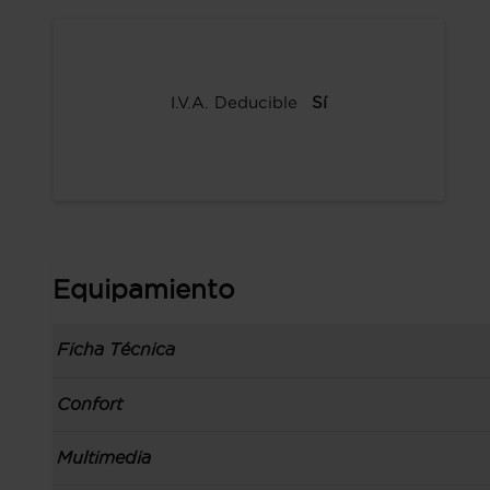
I.V.A. Deducible
Sí
Equipamiento
Ficha Técnica
Información de la versión: número última lista
Confort
comunicación: 18 ene 2023, fase/generación: 3
precios: interna, M1 y 17 ene 2023
Toma/s de 12v en los asientos delanteros
Multimedia
Carrocería tipo berlina con portón con 5 puerta
Control de crucero
izquierdo, código de plataforma: EMP2, carroce