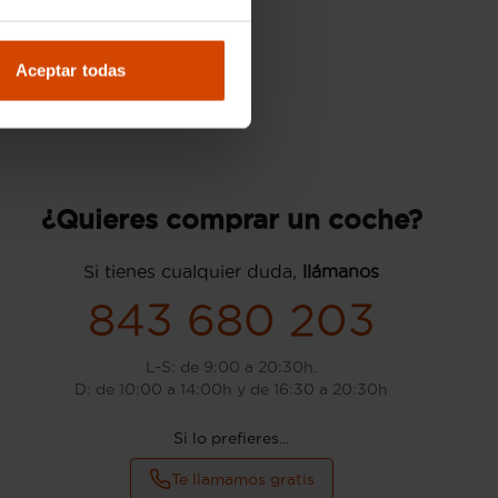
Aceptar todas
¿Quieres comprar un coche?
Si tienes cualquier duda,
llámanos
843 680 203
L-S: de 9:00 a 20:30h.
D: de 10:00 a 14:00h y de 16:30 a 20:30h
Si lo prefieres...
Te llamamos gratis